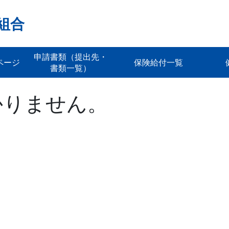
組合
申請書類（提出先・
ページ
保険給付一覧
書類一覧）
かりません。