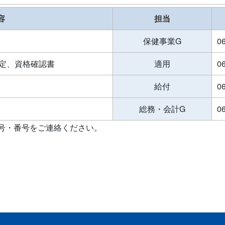
容
担当
保健事業G
0
定、資格確認書
適用
0
給付
0
総務・会計G
0
号・番号をご連絡ください。