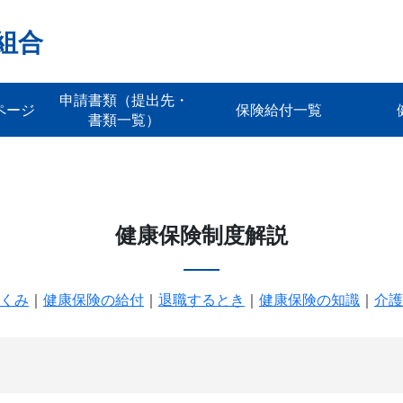
組合
申請書類（提出先・
ページ
保険給付一覧
書類一覧）
健康保険制度解説
くみ
｜
健康保険の給付
｜
退職するとき
｜
健康保険の知識
｜
介護