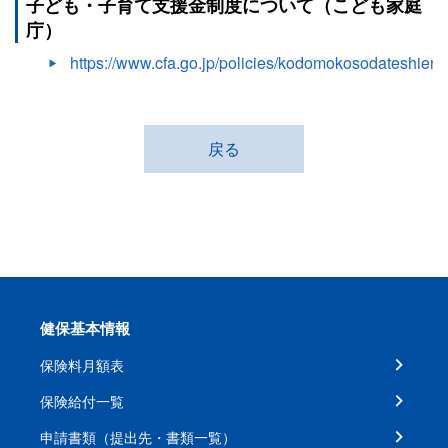
子ども・子育て支援金制度について（こども家庭
庁）
https://www.cfa.go.jp/policies/kodomokosodateshienk
戻る
健保基本情報
保険料月額表
保険給付一覧
申請書類（提出先・書類一覧）