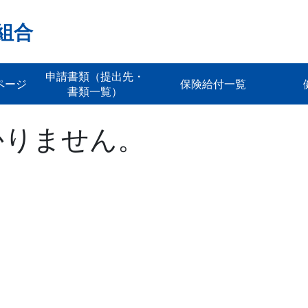
組合
申請書類（提出先・
ページ
保険給付一覧
書類一覧）
かりません。