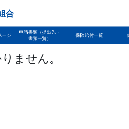
組合
申請書類（提出先・
ページ
保険給付一覧
書類一覧）
かりません。