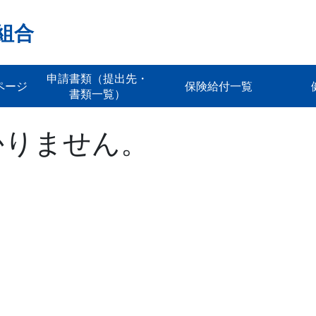
組合
申請書類（提出先・
ページ
保険給付一覧
書類一覧）
かりません。