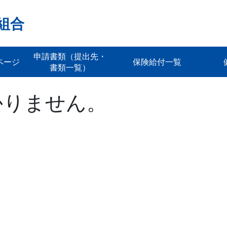
組合
申請書類（提出先・
ページ
保険給付一覧
書類一覧）
かりません。