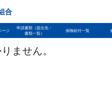
組合
申請書類（提出先・
ページ
保険給付一覧
書類一覧）
かりません。