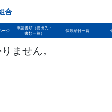
組合
申請書類（提出先・
ページ
保険給付一覧
書類一覧）
かりません。