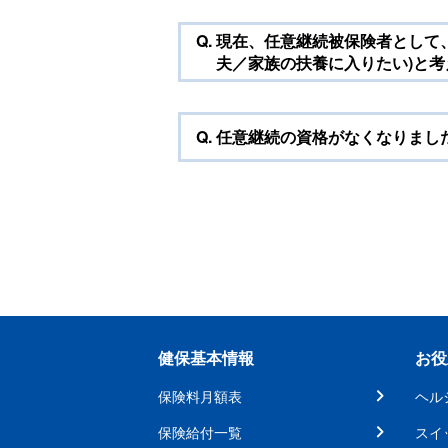
Q.
現在、任意継続被保険者として
夫／家族の扶養に入りたい)と
Q.
任意継続の資格がなくなりまし
健保基本情報
お役
保険料月額表
ヘル
保険給付一覧
スイ