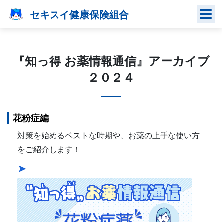
Skip
セキスイ健康保険組合
to
content
『知っ得 お薬情報通信』アーカイブ
２０２４
花粉症編
対策を始めるベストな時期や、お薬の上手な使い方
をご紹介します！