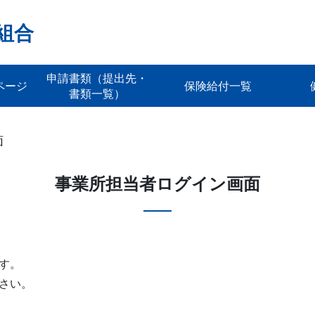
組合
申請書類（提出先・
ページ
保険給付一覧
書類一覧）
面
事業所担当者ログイン画面
す。
さい。