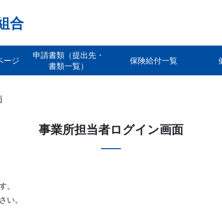
組合
申請書類（提出先・
ページ
保険給付一覧
書類一覧）
面
事業所担当者ログイン画面
す。
さい。