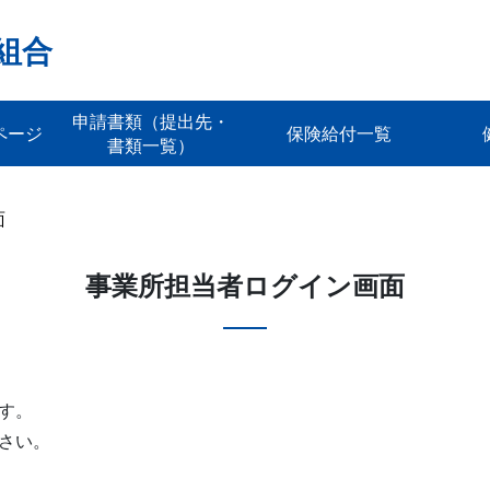
組合
申請書類（提出先・
ページ
保険給付一覧
書類一覧）
面
事業所担当者ログイン画面
す。
さい。