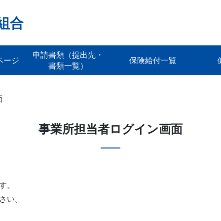
組合
申請書類（提出先・
ページ
保険給付一覧
書類一覧）
面
事業所担当者ログイン画面
す。
さい。