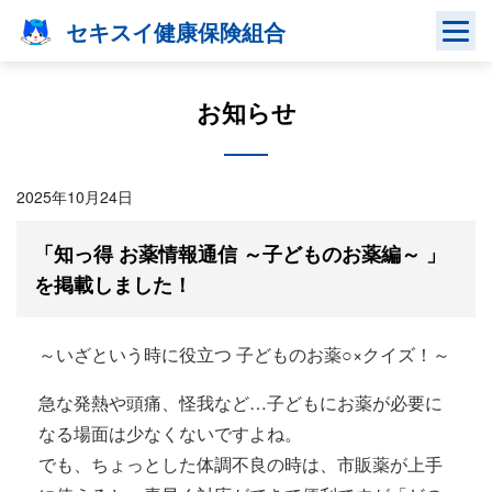
Skip
セキスイ健康保険組合
to
content
お知らせ
2025年10月24日
「知っ得 お薬情報通信 ～子どものお薬編～ 」
を掲載しました！
～いざという時に役立つ 子どものお薬○×クイズ！～
急な発熱や頭痛、怪我など…子どもにお薬が必要に
なる場面は少なくないですよね。
でも、ちょっとした体調不良の時は、市販薬が上手